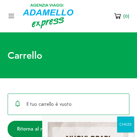
(
0
)
Carrello
Il tuo carrello è vuoto.
Ritorna al negozio