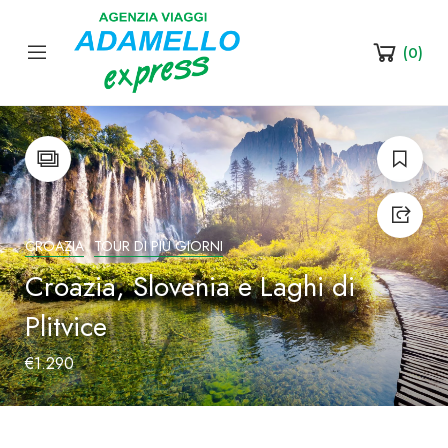
(
0
)
CROAZIA
TOUR DI PIÙ GIORNI
Croazia, Slovenia e Laghi di
Plitvice
€1.290