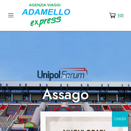
(
0
)
ITALY
Assago