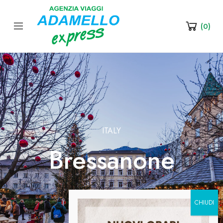
(
0
)
ITALY
Bressanone