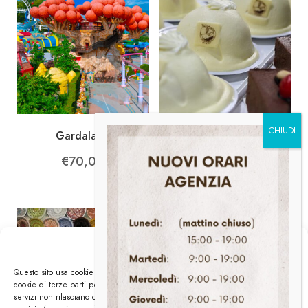
Gardaland
Artigiano in Fiera – 5
dicembre 2026
€
70,00
€
31,00
Gestisci i Cookies
Questo sito usa cookie di analytics per raccogliere dati in forma aggregata e
cookie di terze parti per migliorare l'esperienza utente. Generalmente i
servizi non rilasciano cookie a meno che l'utente non usi espressamente il