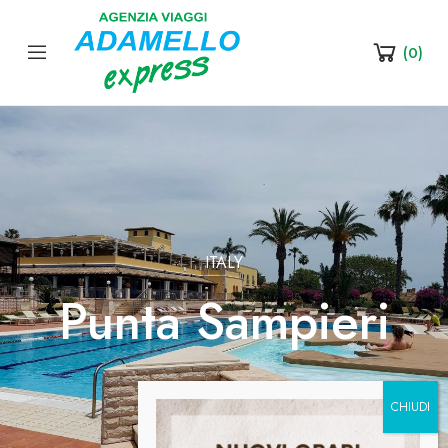
(
0
)
ITALY
Punta Sampieri