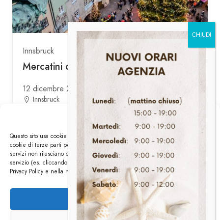
Innsbruck
Mercatini di Natale a Innsbruck
12 dicembre 2026
Innsbruck
Gestisci i Cookies
€65
Questo sito usa cookie di analytics per raccogliere dati in forma aggregata e
cookie di terze parti per migliorare l'esperienza utente. Generalmente i
servizi non rilasciano cookie a meno che l'utente non usi espressamente il
servizio (es. cliccando). Tutte le info su i cookies le trovate nella nostra
1
2
…
6
Privacy Policy e nella nostra Cookies Policy.
Accetta