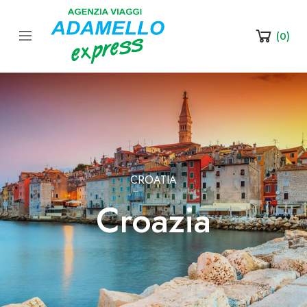
(
0
)
CROATIA
Croazia